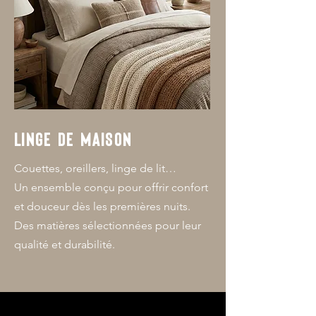
LINGE DE MAISON
Couettes, oreillers, linge de lit…
Un ensemble conçu pour offrir confort
et douceur dès les premières nuits.
Des matières sélectionnées pour leur
qualité et durabilité.