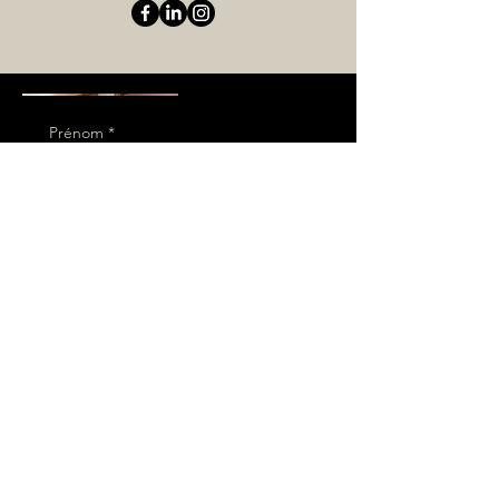
Prénom
*
Nom de famille
Téléphone
*
E‑mail
*
Message