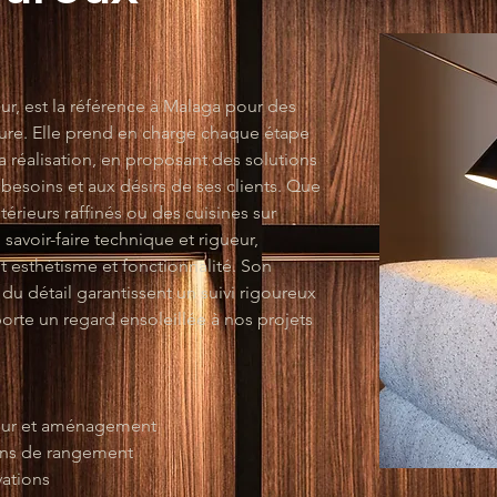
ur, est la référence à Malaga pour des 
ure. Elle prend en charge chaque étape 
a réalisation, en proposant des solutions 
esoins et aux désirs de ses clients. Que 
rieurs raffinés ou des cuisines sur 
savoir-faire technique et rigueur, 
nt esthétisme et fonctionnalité. Son 
u détail garantissent un suivi rigoureux 
porte un regard ensoleillée à nos projets 
ieur et aménagement
ions de rangement
vations