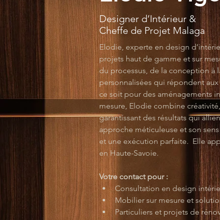
Designer d’Intérieur &
Cheffe de Projet Malaga
Elodie, experte en design d’intérie
projets haut de gamme et sur mes
du processus, de la conception à l
personnalisées qui répondent aux b
ce soit pour des aménagements inté
mesure, Elodie combine créativité, 
garantissant des résultats qui allie
approche méticuleuse et son sens d
et une exécution parfaite.  Elle ap
en Haute-Savoie.
Votre contact pour :
Consultation en design intér
Mobilier sur mesure et solut
Particuliers et projets de réno