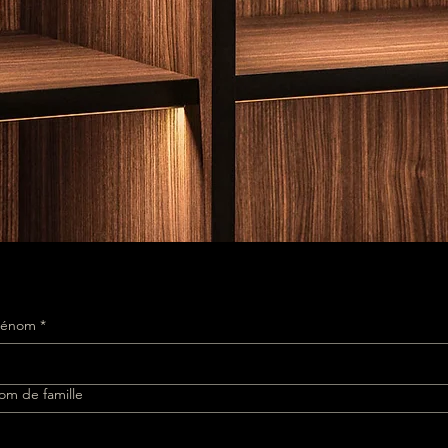
rénom
*
om de famille