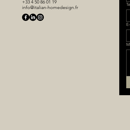
+33 4 50 86 01 19
T
info@italian-homedesign.fr
E‑
M