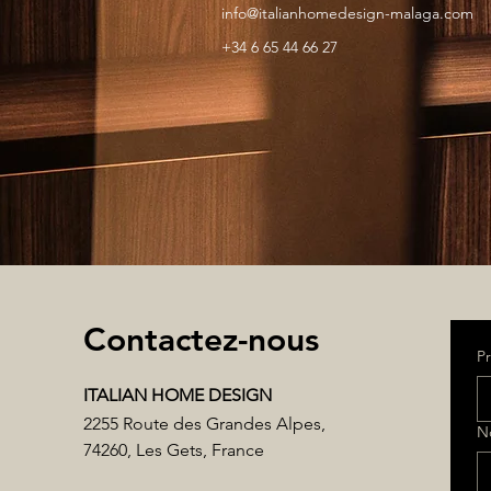
info@italianhomedesign-malaga.com
+34 6 65 44 66 27
Contactez-nous
P
ITALIAN HOME DESIGN
2255 Route des Grandes Alpes,
N
74260, Les Gets, France