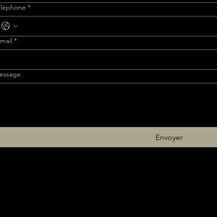
éléphone
*
mail
*
essage
Envoyer